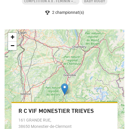
COMPÉTITION À X : FÉMININ +18 ANS
BABY RUGBY
2
championnat(s)
+
−
R C VIF MONESTIER TRIEVES
161 GRANDE RUE
,
38650
Monestier-de-Clermont